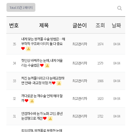
Total 35건
1 페이지
번호
제목
글쓴이
조회
날짜
내게 맞는 쌍꺼풀 수술 방법은…해
부학적 구조와 이미지 둘 다 중요
35
최고관리자
1674
04-04
첫인상 바꿔주는 눈매, 내게 어울
34
최고관리자
1579
04-04
리는 수술법은
처진 눈꺼풀이라고 다 눈매교정하
33
최고관리자
1666
04-04
면 안돼···과교정 위험 커
까다로운 눈 재수술 언제 해야 할
32
최고관리자
1620
04-04
까
안검하수와 눈가 노화 고민, 중년
31
최고관리자
1782
04-04
눈성형으로 개선
트임성형, 쌍꺼풀로 부족한 눈매