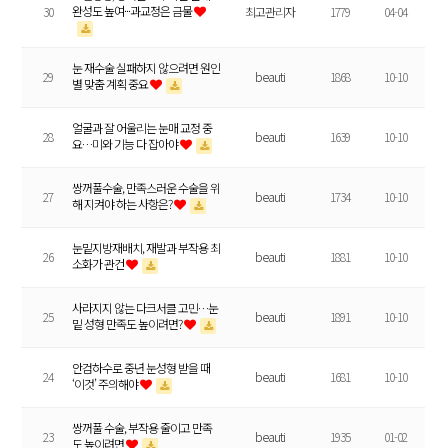
완성도 높여···과교정은 금물
30
최고관리자
1779
04-04
눈 재수술 실패하지 않으려면 원인
29
beauti
1868
10-10
별 맞춤 계획 중요
얼굴과 잘 어울리는 눈매 교정 중
28
beauti
1639
10-10
요…미와 기능 다 잡아야
쌍꺼풀수술, 만족스러운 수술을 위
27
beauti
1734
10-10
해 지켜야 하는 사항은?
눈밑지방재배치, 재발과 부작용 최
26
beauti
1881
10-10
소화가 관건
사라지지 않는 다크서클 고민…눈
25
beauti
1891
10-10
밑 성형 만족도 높이려면?
안검하수로 중년 눈성형 받을 때
24
beauti
1681
10-10
‘이것’ 주의해야
쌍꺼풀 수술, 부작용 줄이고 만족
23
beauti
1935
01-02
도 높이려면