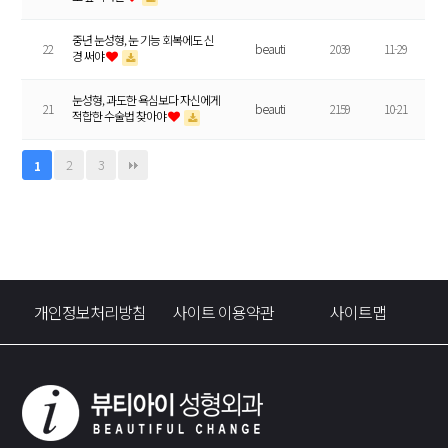
중년 눈성형, 눈 기능 회복에도 신
22
beauti
2039
11-29
경 써야
눈성형, 과도한 욕심보다 자신에게
21
beauti
2159
10-21
적합한 수술법 찾아야
2
3
1
개인정보처리방침
사이트 이용약관
사이트맵